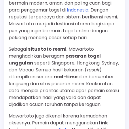
bermain modern, aman, dan paling cuan bagi
para penggemar togel di
Indonesia
. Dengan
reputasi terpercaya dan sistem berlisensi resmi,
Mawartoto menjadi destinasi utama bagi siapa
pun yang ingin bermain togel online dengan
peluang menang besar setiap hari.
Sebagai
situs toto resmi
, Mawartoto
menghadirkan beragam
pasaran togel
unggulan
seperti Singapore, Hongkong, Sydney,
dan Macau. Semua hasil keluaran (
result
)
ditampilkan secara
real-time
dan bersumber
langsung dari situs pasaran resmi. Keakuratan
data menjadi prioritas utama agar pemain selalu
mendapatkan hasil yang valid dan dapat
dijadikan acuan taruhan tanpa keraguan.
Mawartoto juga dikenal karena kemudahan
aksesnya. Pemain dapat menggunakan
link