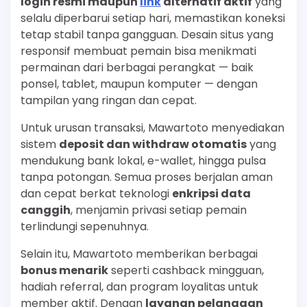
login resmi maupun
link
alternatif aktif
yang
selalu diperbarui setiap hari, memastikan koneksi
tetap stabil tanpa gangguan. Desain situs yang
responsif membuat pemain bisa menikmati
permainan dari berbagai perangkat — baik
ponsel, tablet, maupun komputer — dengan
tampilan yang ringan dan cepat.
Untuk urusan transaksi, Mawartoto menyediakan
sistem
deposit dan withdraw otomatis
yang
mendukung bank lokal, e-wallet, hingga pulsa
tanpa potongan. Semua proses berjalan aman
dan cepat berkat teknologi
enkripsi data
canggih
, menjamin privasi setiap pemain
terlindungi sepenuhnya.
Selain itu, Mawartoto memberikan berbagai
bonus menarik
seperti cashback mingguan,
hadiah referral, dan program loyalitas untuk
member aktif. Dengan
layanan pelanggan