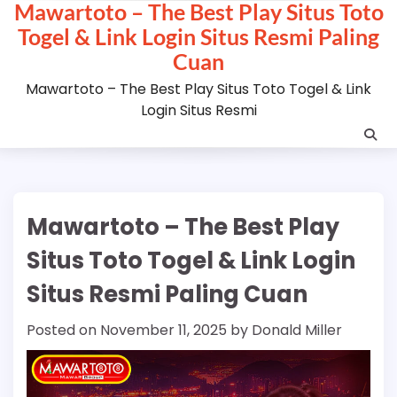
Mawartoto – The Best Play Situs Toto
Skip
to
Togel & Link Login Situs Resmi Paling
content
Cuan
Mawartoto – The Best Play Situs Toto Togel & Link
Login Situs Resmi
Mawartoto – The Best Play
Situs Toto Togel & Link Login
Situs Resmi Paling Cuan
Posted on
November 11, 2025
by
Donald Miller