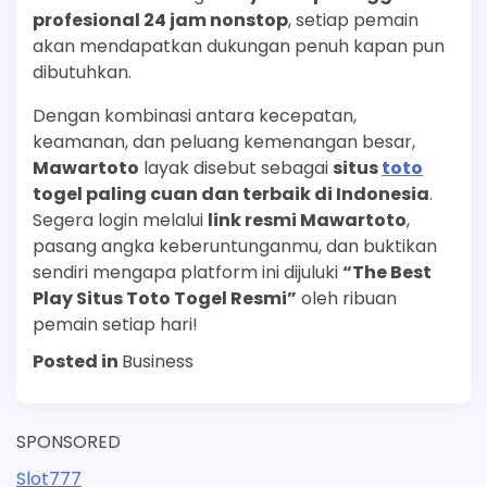
profesional 24 jam nonstop
, setiap pemain
akan mendapatkan dukungan penuh kapan pun
dibutuhkan.
Dengan kombinasi antara kecepatan,
keamanan, dan peluang kemenangan besar,
Mawartoto
layak disebut sebagai
situs
toto
togel paling cuan dan terbaik di Indonesia
.
Segera login melalui
link resmi Mawartoto
,
pasang angka keberuntunganmu, dan buktikan
sendiri mengapa platform ini dijuluki
“The Best
Play Situs Toto Togel Resmi”
oleh ribuan
pemain setiap hari!
Posted in
Business
SPONSORED
Slot777