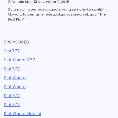
Donald Miller
November 11, 2025
Dalam dunia permainan angka yang semakin kompetitif,
Mawartoto berhasil menegaskan posisinya sebagai “The
Best Play” […]
SPONSORED
Slot777
Slot Gacor 777
Slot777
Slot Gacor
Slot Gacor
Slot777
Slot777
Slot Gacor Hari Ini